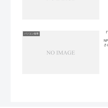
「
パソコン指導
N
さ