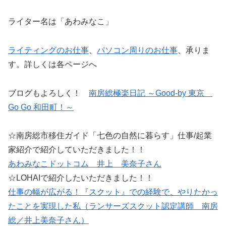
ライター名は「あわみなこ」
ライティングのお仕事
、
パソコン周りのお仕事
、承りま
す。詳しくは各ページへ
ブログもよろしく！
南房総極楽日記 ～Good-by 東京
Go Go 和田町！～
☆南房総市移住ガイド「七色の自然に暮らす」仕事/起業
家紹介で紹介していただきました！！
あわみなこドットコム 井上 美奈子さん
☆LOHAIで紹介したいただきました！！
仕事の幅が広がる！『スクット』での経験で、やりたかっ
たことを実現した私（ランサーズスクット認定講師 南房
総／井上美奈子さん）